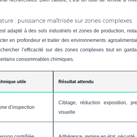
ure : puissance maîtrisée sur zones complexes
st adapté à des sols industriels et zones de production, no
ecter en profondeur et traiter des environnements agroalimenta
er chercher l’efficacité sur des zones complexes tout en gard
s certains consommables chimiques.
chnique utile
Résultat attendu
Ciblage, réduction exposition, pr
one d’inspection
visuelle
ession contrôlée
Adhérence, remise en état, sécurité