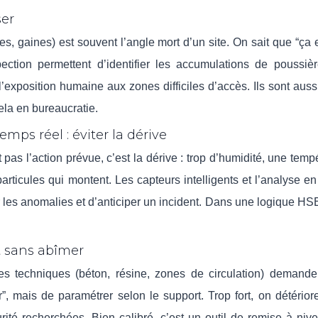
ser
s, gaines) est souvent l’angle mort d’un site. On sait que “ça e
ection permettent d’identifier les accumulations de poussiè
l’exposition humaine aux zones difficiles d’accès. Ils sont aussi
ela en bureaucratie.
mps réel : éviter la dérive
 pas l’action prévue, c’est la dérive : trop d’humidité, une temp
ticules qui montent. Les capteurs intelligents et l’analyse e
er les anomalies et d’anticiper un incident. Dans une logique HSE
t sans abîmer
es techniques (béton, résine, zones de circulation) demande
r”, mais de paramétrer selon le support. Trop fort, on détériore
urité recherchées. Bien calibré, c’est un outil de remise à niv