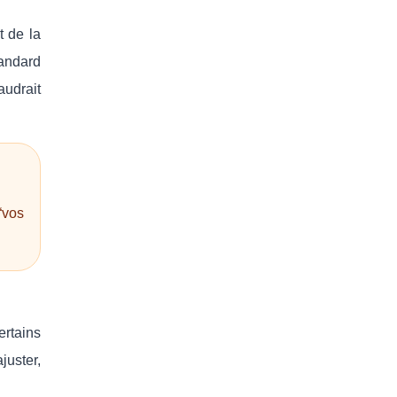
t de la
tandard
audrait
“vos
ertains
juster,