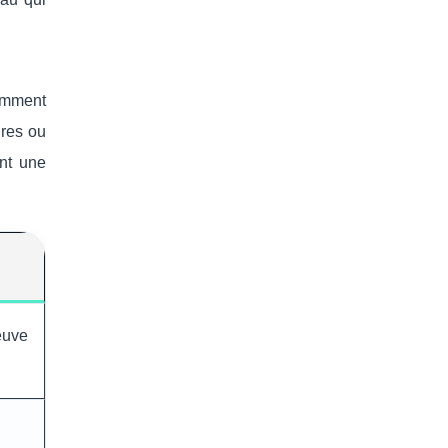
tamment
ires ou
ant une
euve