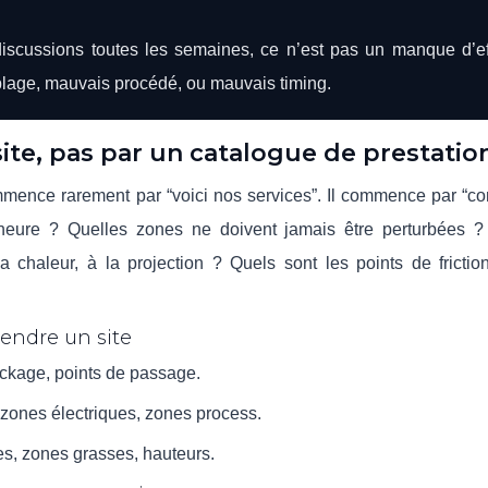
scussions toutes les semaines, ce n’est pas un manque d’eff
lage, mauvais procédé, ou mauvais timing.
te, pas par un catalogue de prestatio
mmence rarement par “voici nos services”. Il commence par “
e heure ? Quelles zones ne doivent jamais être perturbées 
a chaleur, à la projection ? Quels sont les points de frictio
endre un site
tockage, points de passage.
 zones électriques, zones process.
res, zones grasses, hauteurs.