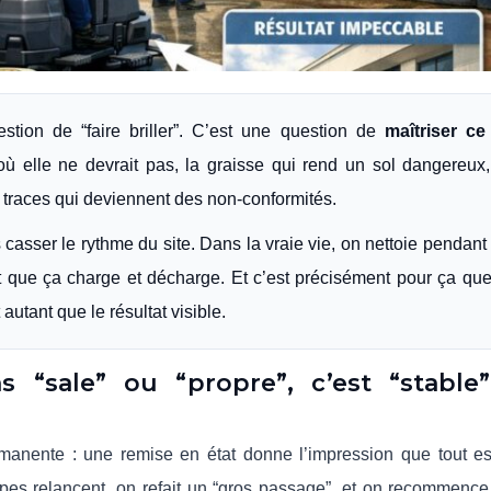
estion de “faire briller”. C’est une question de
maîtriser ce
ù elle ne devrait pas, la graisse qui rend un sol dangereux,
 traces qui deviennent des non-conformités.
ans casser le rythme du site. Dans la vraie vie, on nettoie pendant
t que ça charge et décharge. Et c’est précisément pour ça que
autant que le résultat visible.
s “sale” ou “propre”, c’est “stable
rmanente : une remise en état donne l’impression que tout e
quipes relancent, on refait un “gros passage”, et on recommence