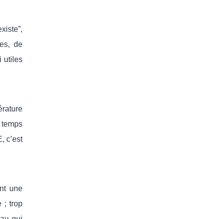
xiste”,
res, de
 utiles
érature
n temps
, c’est
nt une
 ; trop
eau qui