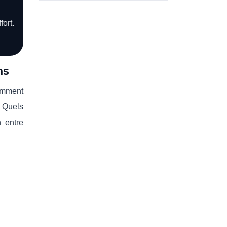
ort.
ns
comment
? Quels
n entre