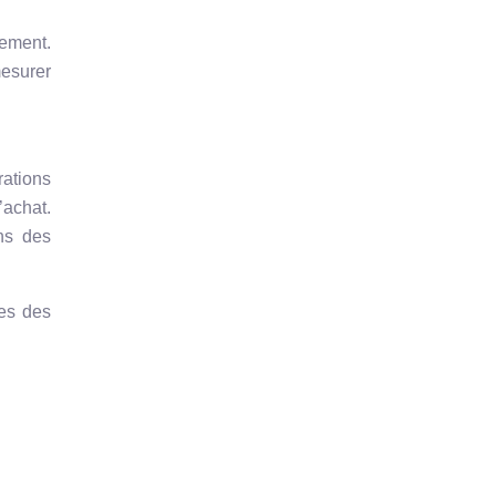
nement.
mesurer
rations
’achat.
ns des
ces des