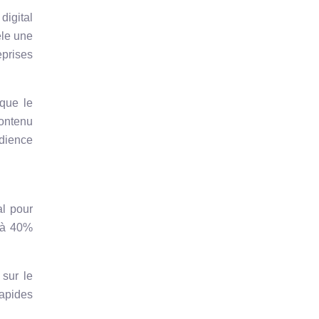
digital
èle une
prises
que le
contenu
udience
al pour
% à 40%
 sur le
rapides