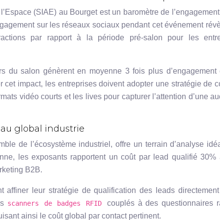
e l’Espace (SIAE) au Bourget est un baromètre de l’engagement 
’engagement sur les réseaux sociaux pendant cet événement rév
tions par rapport à la période pré-salon pour les entre
lors du salon génèrent en moyenne 3 fois plus d’engagement 
cet impact, les entreprises doivent adopter une stratégie de 
rmats vidéo courts et les lives pour capturer l’attention d’une a
 au global industrie
ble de l’écosystème industriel, offre un terrain d’analyse idé
enne, les exposants rapportent un coût par lead qualifié 30
arketing B2B.
 affiner leur stratégie de qualification des leads directement
es
couplés à des questionnaires 
scanners de badges RFID
isant ainsi le coût global par contact pertinent.