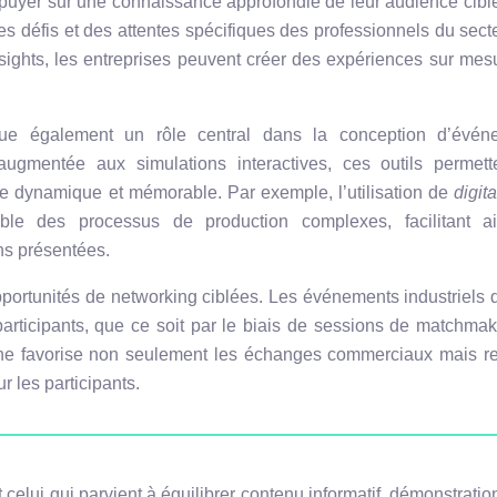
appuyer sur une connaissance approfondie de leur audience cibl
s défis et des attentes spécifiques des professionnels du sect
sights, les entreprises peuvent créer des expériences sur mes
joue également un rôle central dans la conception d’évén
ugmentée aux simulations interactives, ces outils permett
ère dynamique et mémorable. Par exemple, l’utilisation de
digit
ble des processus de production complexes, facilitant ai
ns présentées.
pportunités de networking ciblées. Les événements industriels 
 participants, que ce soit par le biais de sessions de matchma
che favorise non seulement les échanges commerciaux mais re
 les participants.
 celui qui parvient à équilibrer contenu informatif, démonstratio