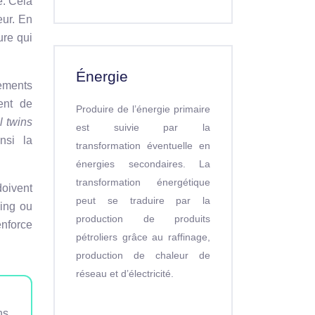
e. Cela
eur. En
ure qui
Énergie
ements
ent de
Produire de l’énergie primaire
al twins
est suivie par la
nsi la
transformation éventuelle en
énergies secondaires. La
transformation énergétique
doivent
peut se traduire par la
king ou
production de produits
nforce
pétroliers grâce au raffinage,
production de chaleur de
réseau et d’électricité.
ns