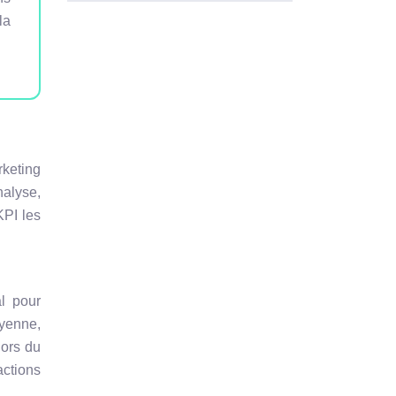
la
rketing
nalyse,
KPI les
al pour
oyenne,
lors du
actions