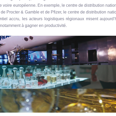
le
voire européenne. En exemple, le centre de distribution natio
de Procter & Gamble et de Pfizer, le centre de distribution nati
tiel accru, les acteurs logistiques régionaux misent aujourd’
s notamment à gagner en productivité.